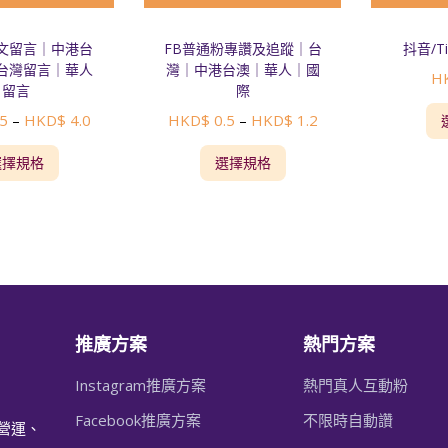
貼文留言｜中港台
FB普通粉專讚及追蹤｜台
抖音/T
台灣留言｜華人
灣｜中港台澳｜華人｜國
H
留言
際
5
HKD$
4.0
HKD$
0.5
HKD$
1.2
–
–
選擇規格
選擇規格
推廣方案
熱門方案
Instagram推廣方案
熱門真人互動粉
Facebook推廣方案
不限時自動讚
營運、