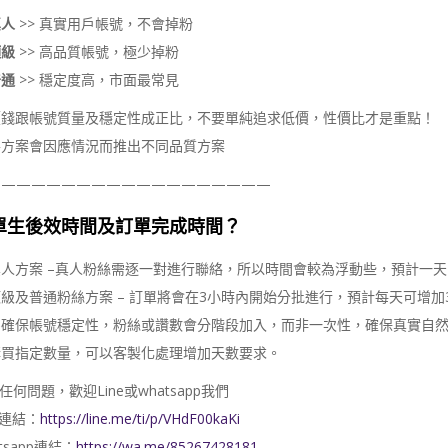
真人
>> 真實用戶帳號，不會掉粉
頂級
>> 高品質帳號，極少掉粉
普通
>> 穩定度高，市面最常見
價錢跟帳號質量及穩定性成正比，不要單純追求低價，性價比才是重點！
各方案會因應情況而推出不同品質方案
———————————————————
單生後效時間及訂單完成時間？
人方案 –真人粉絲需逐一對進行聯絡，所以時間會較為浮動些，預計一天內會
級及普通粉絲方案 – 訂單將會在3小時內開始分批進行，預計每天可增加30
為確保帳號穩定性，粉絲或讚數會分階段加入，而非一次性，確保真實自
購買指定數量，可以客製化處理增加天數要求。
任何問題，歡迎Line或whatsapp我們
ne連結：
https://line.me/ti/p/VHdF00kaKi
tsapp連結：
https://wa.me/85267428181