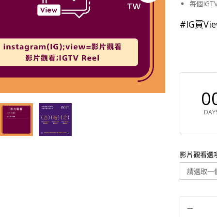
每個IGT
#IG買Vi
0
DAY
影片觀看選