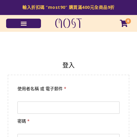
輸入折扣碼 “
most90
” 購買滿
400
元全商品
9
折
0
登入
使用者名稱 或 電子郵件
*
密碼
*