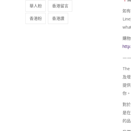
華人粉
香港留言
如有
香港粉
香港讚
Li
wha
購物
http
—
Th
及增
提供
你。
對於
是在
的品