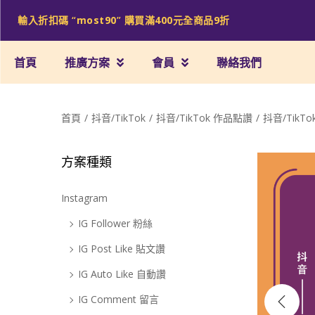
輸入折扣碼 “
most90
” 購買滿
400
元全商品
9
折
首頁
推廣方案
會員
聯絡我們
首頁
/
抖音/TikTok
/
抖音/TikTok 作品點讚
/
抖音/Tik
方案種類
Sale!
Instagram
IG Follower 粉絲
IG Post Like 貼文讚
IG Auto Like 自動讚
IG Comment 留言