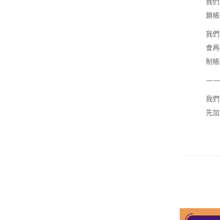
我們
鎖帳
我們
會再
制帳
—
我們
先加