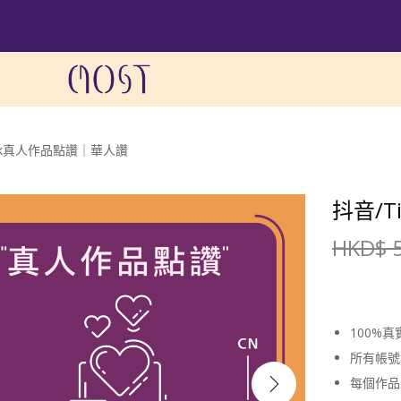
Tok真人作品點讚｜華人讚
抖音/
HKD$
5
100%
所有帳號
每個作品