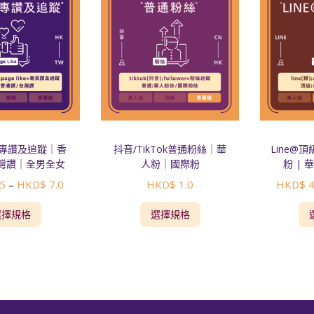
粉專讚及追蹤｜香
抖音/TikTok普通粉絲｜華
Line@
灣讚｜全男全女
人粉｜國際粉
粉 | 
5
HKD$
7.0
HKD$
1.0
HKD$
4
–
選擇規格
選擇規格