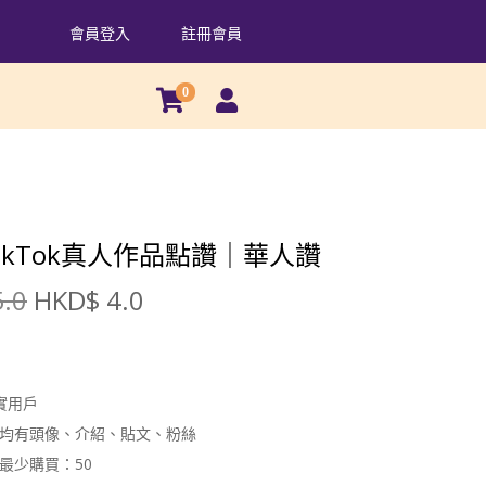
會員登入
註冊會員
0
TikTok真人作品點讚｜華人讚
.0
HKD$
4.0
真實用戶
均有頭像、介紹、貼文、粉絲
最少購買：50