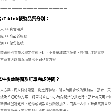
———————————————————
/Tiktok帳號品質分別：
人 >> 真實用戶
級 >> 高品質帳號
通 >> 優質帳號
價錢跟帳號質量及穩定性成正比，不要單純追求低價，性價比才是重點！
各方案會因應情況而推出不同品質方案
———————————————————
單生後效時間及訂單完成時間？
人方案 –真人粉絲需逐一對進行聯絡，所以時間會較為浮動些，預計一天內會
級及普通粉絲方案 – 訂單將會在24小時內開始分批進行，預計每天可增加3
為確保帳號穩定性，粉絲或讚數會分階段加入，而非一次性，確保真實自
購買指定數量，可以客製化處理增加天數要求。