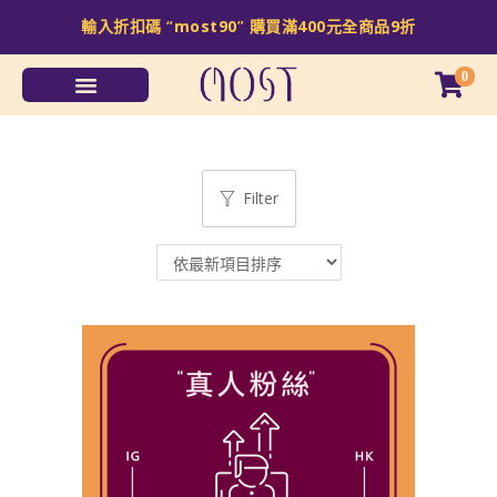
輸入折扣碼 “
most90
” 購買滿
400
元全商品
9
折
0
Filter
Sale!