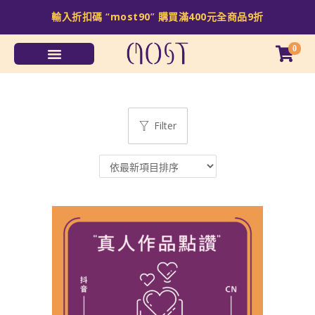
輸入折扣碼 “
most90
” 購買滿
400
元全商品
9
折
0
Filter
Sale!