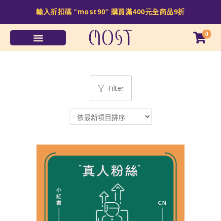
輸入折扣碼 “
most90
” 購買滿
400
元全商品
9
折
0
Filter
Sale!